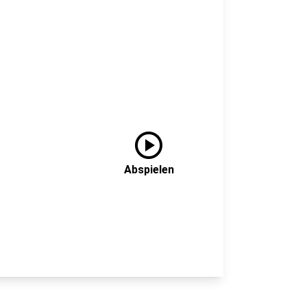
play_circle
Abspielen