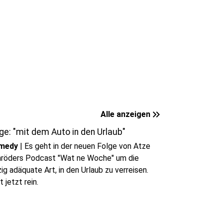
play_circle
Audio anhören
keyboard_double_arrow_right
Alle anzeigen
ge: "mit dem Auto in den Urlaub"
medy
|
Es geht in der neuen Folge von Atze
röders Podcast "Wat ne Woche" um die
zig adäquate Art, in den Urlaub zu verreisen.
t jetzt rein.