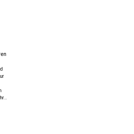
ren
nd
ur
n
hr
.