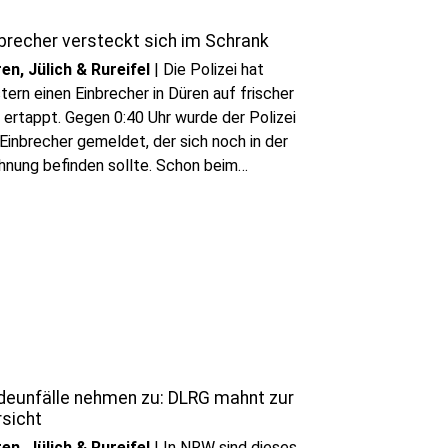
brecher versteckt sich im Schrank
en, Jülich & Rureifel
|
Die Polizei hat
tern einen Einbrecher in Düren auf frischer
 ertappt. Gegen 0:40 Uhr wurde der Polizei
 Einbrecher gemeldet, der sich noch in der
nung befinden sollte. Schon beim
treffen am Einsatzort entdeckten die
mten tatsächlich eine Person, die sich in die
nung zurückzog, als sie die Polizisten
deckte.
deunfälle nehmen zu: DLRG mahnt zur
rsicht
en, Jülich & Rureifel
|
In NRW sind dieses