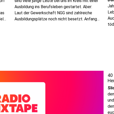
orf
sind viele junge Leute bei uns im Kreis mit einer
Jah
Ausbildung ins Berufsleben gestartet. Aber:
Leb
das
Laut der Gewerkschaft NGG sind zahlreiche
Auc
Welz
Ausbildungsplätze noch nicht besetzt. Anfang
töd
August hatte die Agentur für Arbeit fast 500
freie Ausbildungsplätze bei uns im Kreis
verzeichnet.
40 
Her
Sli
dem
und
den
euc