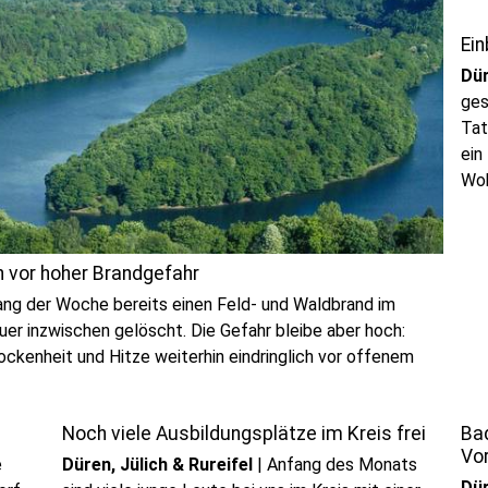
Ein
Dür
ges
Tat
ein
Woh
Ein
Bea
Woh
n vor hoher Brandgefahr
ent
g der Woche bereits einen Feld- und Waldbrand im
uer inzwischen gelöscht. Die Gefahr bleibe aber hoch:
ckenheit und Hitze weiterhin eindringlich vor offenem
Noch viele Ausbildungsplätze im Kreis frei
Ba
Vo
e
Düren, Jülich & Rureifel
|
Anfang des Monats
Dür