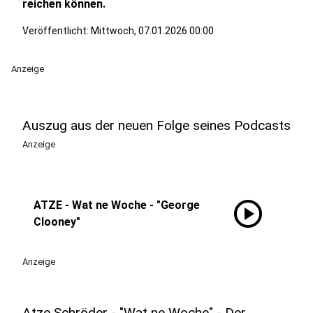
reichen können.
Veröffentlicht:
Mittwoch, 07.01.2026 00:00
Anzeige
Auszug aus der neuen Folge seines Podcasts
Anzeige
play_circle
ATZE - Wat ne Woche - "George
Clooney"
Anzeige
Atze Schröder - "Wat ne Woche" - Der