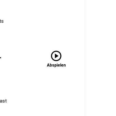
ts
play_circle
"
Abspielen
ast