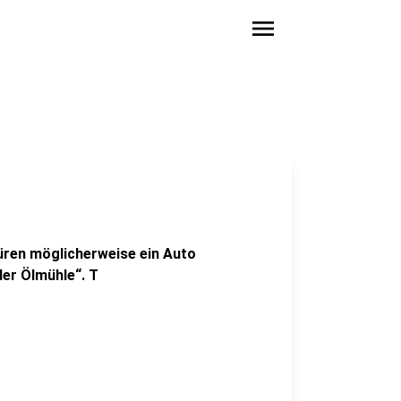
menu
üren möglicherweise ein Auto
er Ölmühle“. T