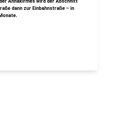
 der Annakirmes wird der Abschnitt
aße dann zur Einbahnstraße – in
 Monate.