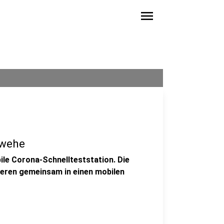
menu
rwehe
bile Corona-Schnellteststation. Die
eren gemeinsam in einen mobilen