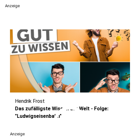
Anzeige
Hendrik Frost
play_circle
Das zufälligste Wissen der Welt - Folge:
"Ludwigseisenbahn"
Anzeige