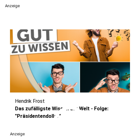
Anzeige
Hendrik Frost
play_circle
Das zufälligste Wissen der Welt - Folge:
"Präsidentendollar"
Anzeige