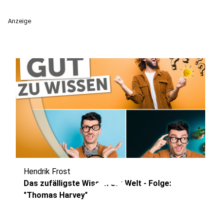
Anzeige
Hendrik Frost
play_circle
Das zufälligste Wissen der Welt - Folge:
"Thomas Harvey"