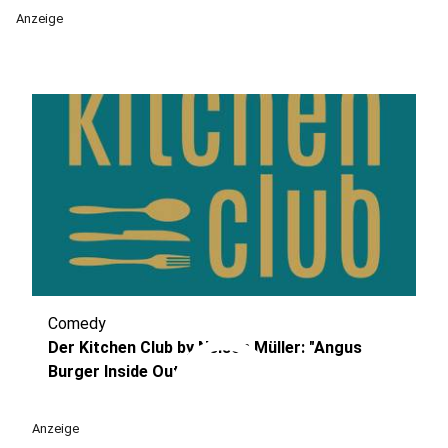
Anzeige
Comedy
play_circle
Der Kitchen Club by Nelson Müller: "Angus
Burger Inside Out"
Anzeige