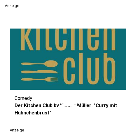
Anzeige
Comedy
play_circle
Der Kitchen Club by Nelson Müller: "Curry mit
Hähnchenbrust"
Anzeige