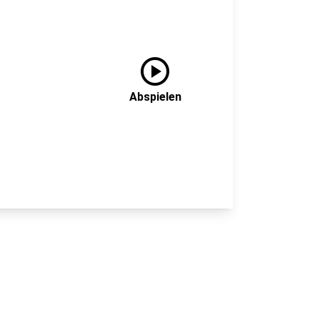
play_circle
Abspielen