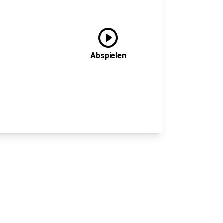
play_circle
Abspielen