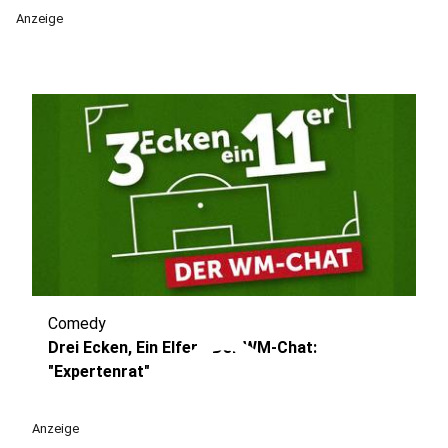
Anzeige
Comedy
play_circle
Drei Ecken, Ein Elfer - Der WM-Chat:
"Expertenrat"
Anzeige