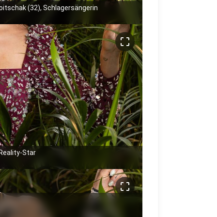
itschak (32), Schlagersängerin
crop_free
Reality-Star
crop_free