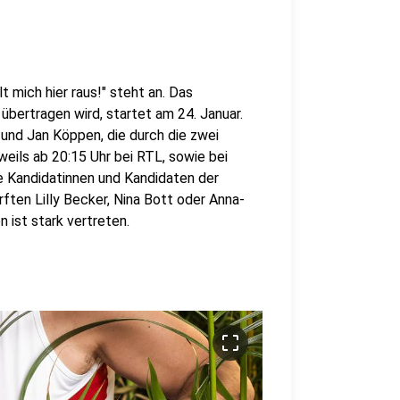
lt mich hier raus!" steht an. Das
ertragen wird, startet am 24. Januar.
und Jan Köppen, die durch die zwei
eils ab 20:15 Uhr bei RTL, sowie bei
ie Kandidatinnen und Kandidaten der
ften Lilly Becker, Nina Bott oder Anna-
n ist stark vertreten.
crop_free