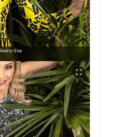
eality-Star
crop_free