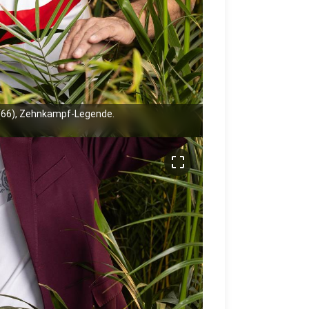
(66), Zehnkampf-Legende.
crop_free