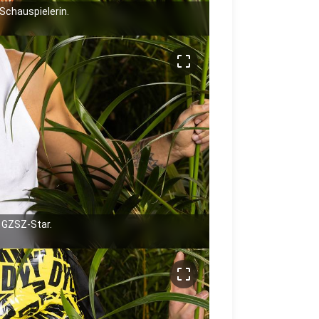
Schauspielerin.
crop_free
 GZSZ-Star.
crop_free