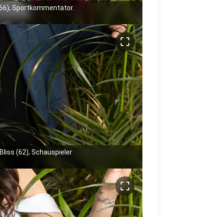
66), Sportkommentator.
crop_free
liss (62), Schauspieler
crop_free