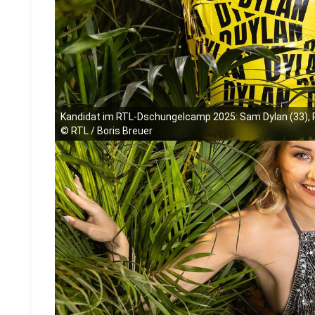
Kandidat im RTL-Dschungelcamp 2025: Sam Dylan (33), R
©
RTL / Boris Breuer