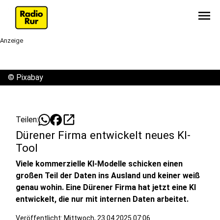
menu
Anzeige
©
Pixabay
open_in_new
Teilen:
Dürener Firma entwickelt neues KI-
Tool
Viele kommerzielle KI-Modelle schicken einen
großen Teil der Daten ins Ausland und keiner weiß
genau wohin. Eine Dürener Firma hat jetzt eine KI
entwickelt, die nur mit internen Daten arbeitet.
Veröffentlicht:
Mittwoch, 23.04.2025 07:06