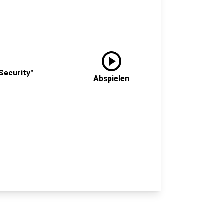
play_circle
-Security"
Abspielen