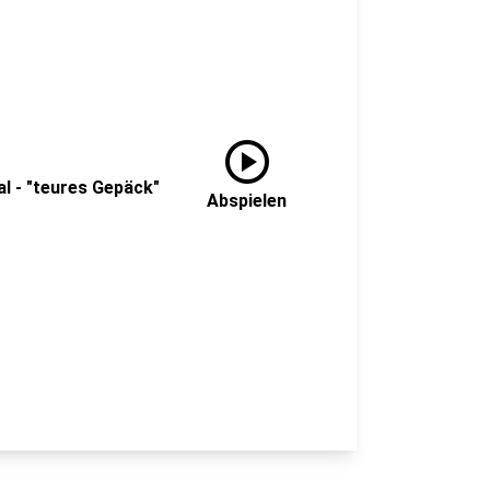
play_circle
al - "teures Gepäck"
Abspielen