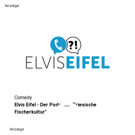
Anzeige
Comedy
play_circle
Elvis Eifel - Der Podcast: "Friesische
Fischerkultur"
Anzeige