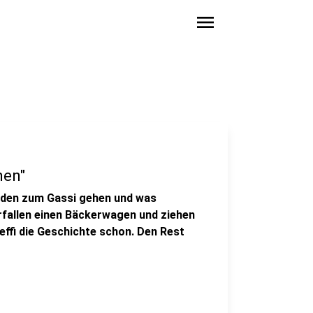
menu
hen"
nden zum Gassi gehen und was
rfallen einen Bäckerwagen und ziehen
teffi die Geschichte schon. Den Rest