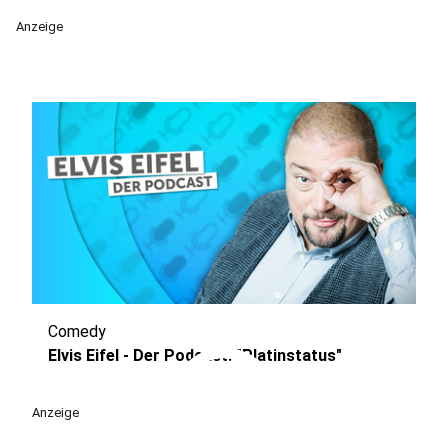
Anzeige
Comedy
play_circle
Elvis Eifel - Der Podcast: "Platinstatus"
Anzeige