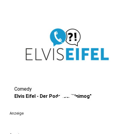
Comedy
play_circle
Elvis Eifel - Der Podcast: "Unimog"
Anzeige