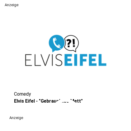
Anzeige
Comedy
play_circle
Elvis Eifel - "Gebrauchtes Mett"
Anzeige