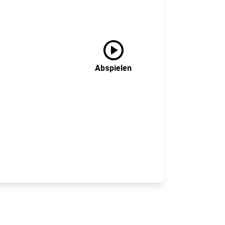
play_circle
Abspielen