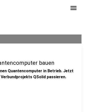
menu
uantencomputer bauen
inen Quantencomputer in Betrieb. Jetzt
es Verbundprojekts QSolid passieren.