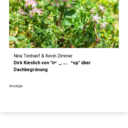
Nina Tenhaef & Kevin Zimmer
play_circle
Dirk Kieslich von "mygreentop" über
Dachbegrünung
Anzeige