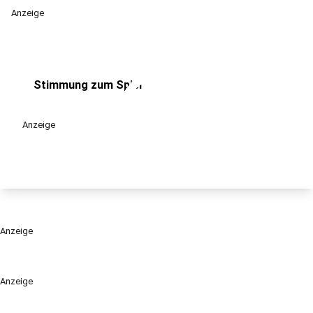
Anzeige
play_circle
Stimmung zum Spiel
Anzeige
Anzeige
Anzeige