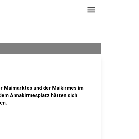
menu
ner Maimarktes und der Maikirmes im
 dem Annakirmesplatz hätten sich
en.