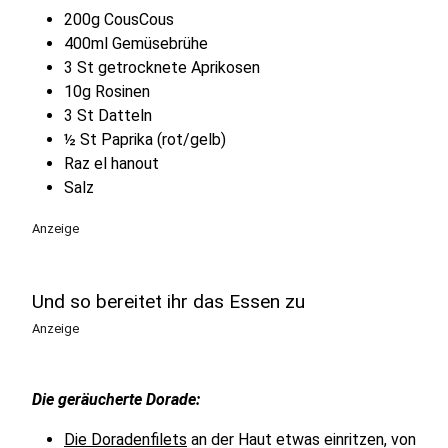
200g CousCous
400ml Gemüsebrühe
3 St getrocknete Aprikosen
10g Rosinen
3 St Datteln
½ St Paprika (rot/gelb)
Raz el hanout
Salz
Anzeige
Und so bereitet ihr das Essen zu
Anzeige
Die geräucherte Dorade:
Die Doradenfilets
an der Haut etwas einritzen, von