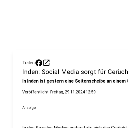
open_in_new
Teilen:
Inden: Social Media sorgt für Gerüc
In Inden ist gestern eine Seitenscheibe an eine
Veröffentlicht:
Freitag, 29.11.2024 12:59
Anzeige
In den Sozialen Medien verbreitete sich das Gerücht