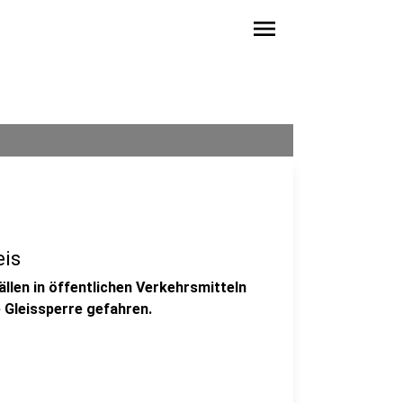
menu
eis
llen in öffentlichen Verkehrsmitteln
e Gleissperre gefahren.