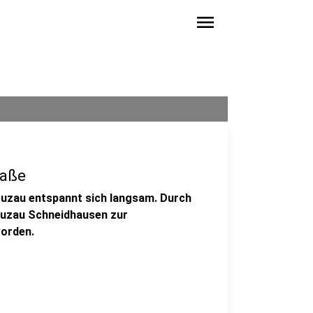
menu
raße
reuzau entspannt sich langsam. Durch
reuzau Schneidhausen zur
worden.