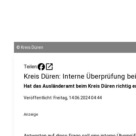
©
Kreis Düren
open_in_new
Teilen:
Kreis Düren: Interne Überprüfung b
Hat das Ausländeramt beim Kreis Düren richtig 
Veröffentlicht: Freitag, 14.06.2024 04:44
Anzeige
Antworten auf diese Frage soll eine interne Überprü