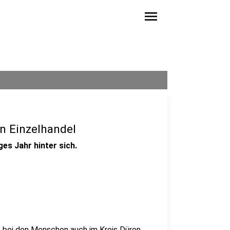
menu
en Einzelhandel
ges Jahr hinter sich.
ne bei den Menschen auch im Kreis Düren