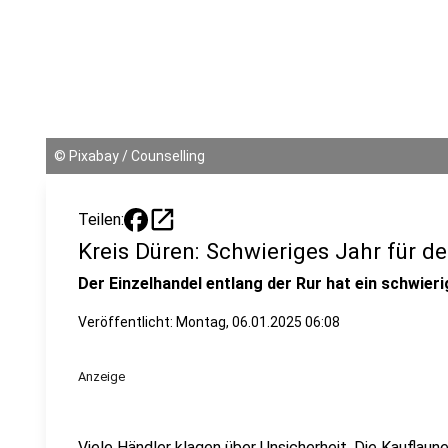
©
Pixabay / Counselling
open_in_new
Teilen:
Kreis Düren: Schwieriges Jahr für d
Der Einzelhandel entlang der Rur hat ein schwieri
Veröffentlicht:
Montag, 06.01.2025 06:08
Anzeige
Viele Händler klagen über Unsicherheit. Die Kauflau