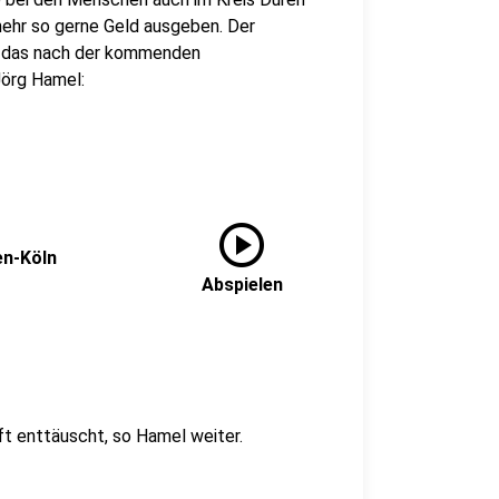
mehr so gerne Geld ausgeben. Der
h das nach der kommenden
Jörg Hamel:
play_circle
en-Köln
Abspielen
t enttäuscht, so Hamel weiter.