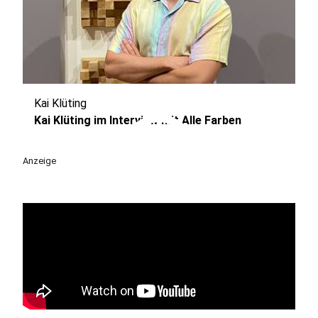
Kai Klüting
play_circle
Kai Klüting im Interview mit Alle Farben
Anzeige