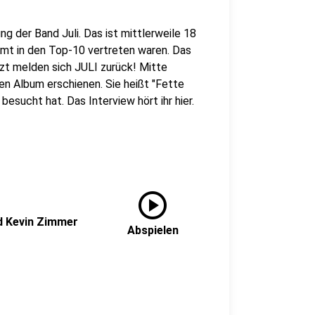
g der Band Juli. Das ist mittlerweile 18
samt in den Top-10 vertreten waren. Das
zt melden sich JULI zurück! Mitte
n Album erschienen. Sie heißt "Fette
besucht hat. Das Interview hört ihr hier.
play_circle
nd Kevin Zimmer
Abspielen