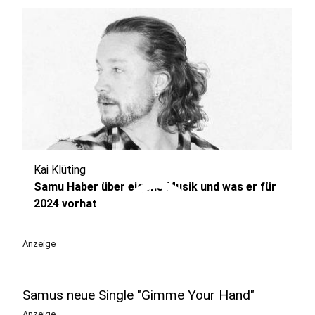
Kai Klüting
play_circle
Samu Haber über eigene Musik und was er für
2024 vorhat
Anzeige
Samus neue Single "Gimme Your Hand"
Anzeige