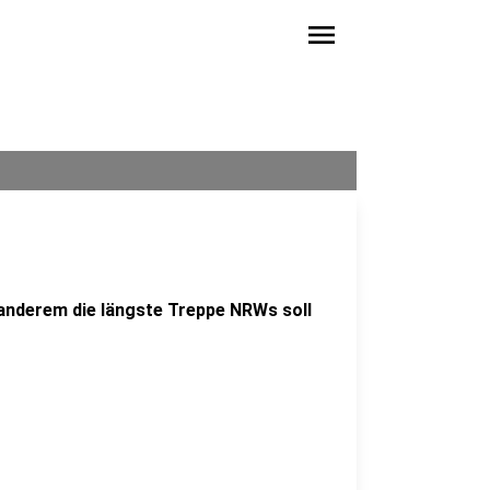
menu
 anderem die längste Treppe NRWs soll