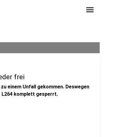
menu
der frei
g zu einem Unfall gekommen. Deswegen
r L264 komplett gesperrt.