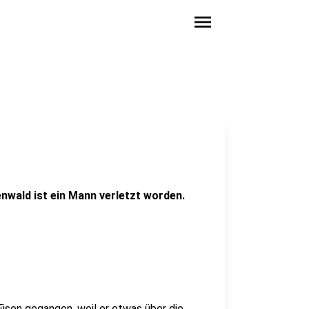
menu
nwald ist ein Mann verletzt worden.
Eisen gegangen, weil er etwas über die