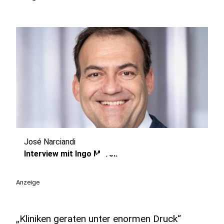
José Narciandi
play_circle
Interview mit Ingo Morell
Anzeige
„Kliniken geraten unter enormen Druck“