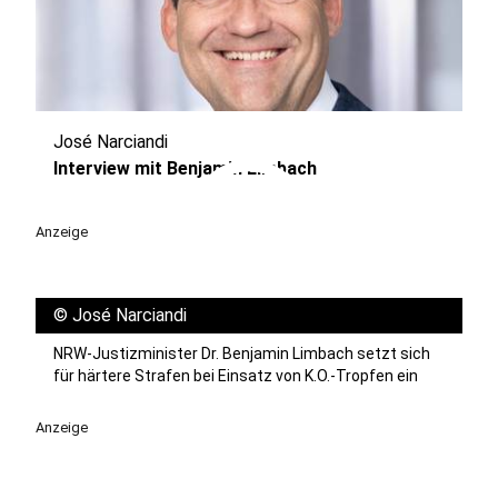
José Narciandi
play_circle
Interview mit Benjamin Limbach
Anzeige
©
José Narciandi
NRW-Justizminister Dr. Benjamin Limbach setzt sich
für härtere Strafen bei Einsatz von K.O.-Tropfen ein
Anzeige