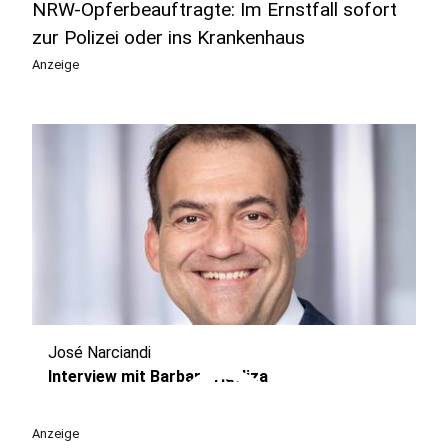
NRW-Opferbeauftragte: Im Ernstfall sofort
zur Polizei oder ins Krankenhaus
Anzeige
José Narciandi
play_circle
Interview mit Barbara Havliza
Anzeige