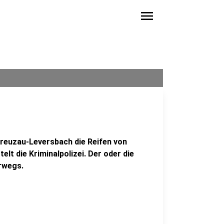
menu
Kreuzau-Leversbach die Reifen von
lt die Kriminalpolizei. Der oder die
rwegs.