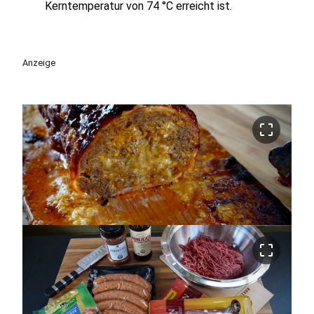
Kerntemperatur von 74 °C erreicht ist.
Anzeige
crop_free
crop_free