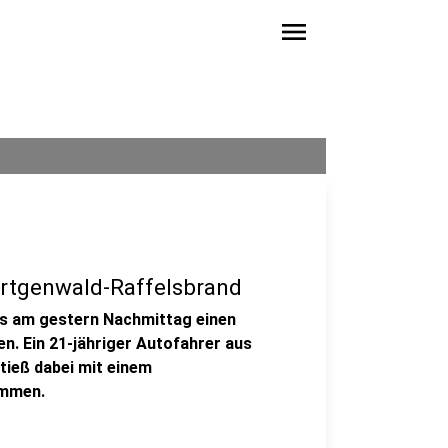
menu
ürtgenwald-Raffelsbrand
es am gestern Nachmittag einen
en. Ein 21-jähriger Autofahrer aus
tieß dabei mit einem
mmen.