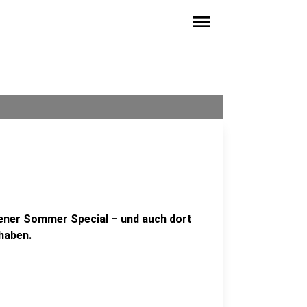
menu
rener Sommer Special – und auch dort
 haben.