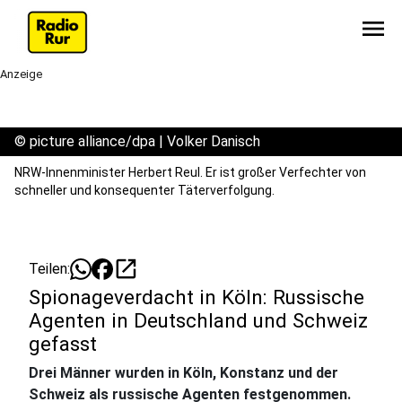
menu
Anzeige
©
picture alliance/dpa | Volker Danisch
NRW-Innenminister Herbert Reul. Er ist großer Verfechter von
schneller und konsequenter Täterverfolgung.
open_in_new
Teilen:
Spionageverdacht in Köln: Russische
Agenten in Deutschland und Schweiz
gefasst
Drei Männer wurden in Köln, Konstanz und der
Schweiz als russische Agenten festgenommen.