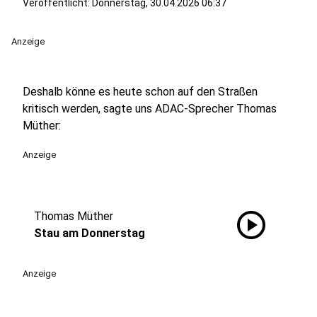
Veröffentlicht:
Donnerstag, 30.04.2026 06:37
Anzeige
Deshalb könne es heute schon auf den Straßen
kritisch werden, sagte uns ADAC-Sprecher Thomas
Müther:
Anzeige
play_circle
Thomas Müther
Stau am Donnerstag
Anzeige