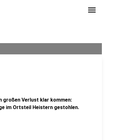
menu
m großen Verlust klar kommen:
e im Ortsteil Heistern gestohlen.